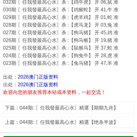
032期 〖任我發最高心水〗杀 :【鸡牛虎】 开 06,鼠 准
030期 〖任我發最高心水〗杀 :【鸡猴蛇】 开 41,牛 准
029期 〖任我發最高心水〗杀 :【虎羊鸡】 开 01,蛇 准
028期 〖任我發最高心水〗杀 :【虎马龙】 开 03,兔 准
027期 〖任我發最高心水〗杀 :【狗马猪】 开 45,鸡 准
026期 〖任我發最高心水〗杀 :【狗马猴】 开 19,猪 准
025期 〖任我發最高心水〗杀 :【鼠猴马】 开 37,蛇 准
024期 〖任我發最高心水〗杀 :【狗兔牛】 开 28,虎 准
023期 〖任我發最高心水〗杀 :【兔马猪】 开 47,羊 准
出处：
2026澳门正版资料
出处：
2026澳门正版资料
欢迎向您的朋友推荐本站或本资料，一起交流！
下篇：044期: 〖任我發最高心水〗精選【期期九肖】
上篇：044期: 〖任我發最高心水〗精選【绝杀半波】